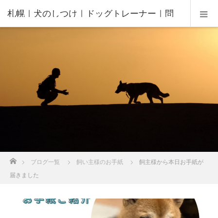
札幌｜犬のしつけ｜ドッグトレーナー｜問
題行動修正｜出張トレーニング｜飼い主さ
んの家庭教師®️
ホーム
ブログ一覧
飼い主様のお手紙
飼主様から本日お手紙が
届きました