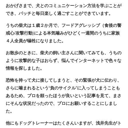
おかげさまで、犬とのコミュニケーション方法を学ぶことが
でき、パッチと毎日楽しく過ごすことができています。
うちの柴犬は１歳２か月で、フードアグレッシブ（食後の警
戒心
/
攻撃行動
)
による本気噛みがひどく一週間のうちに家族
４人全員が犠牲になりました。
お散歩のときに、柴犬の飼い主さんに聞いてみても、うちの
ように攻撃的な子はおらず、悩んでインターネットで色々な
情報を探しました。
恐怖を持って犬に接してしまうと、その緊張が犬に伝わり、
さらに噛まれるという
“
負のサイクル
”
に入ってしまうことも
あるため、プロを頼ったほうが良いという記事を見て、まさ
にそんな状況だったので、プロにお願いすることにしまし
た。
他にもドッグトレーナーはたくさんいますが、浅井先生がト