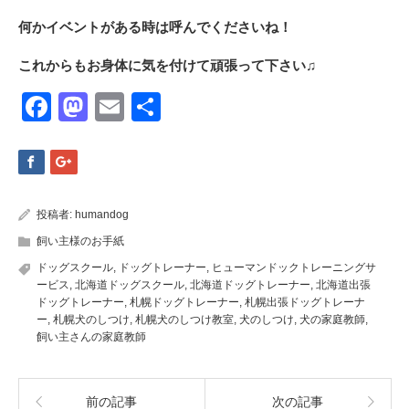
何かイベントがある時は呼んでくださいね！
これからもお身体に気を付けて頑張って下さい♫
Facebook
Mastodon
Email
共
有
投稿者:
humandog
飼い主様のお手紙
ドッグスクール
,
ドッグトレーナー
,
ヒューマンドックトレーニングサ
ービス
,
北海道ドッグスクール
,
北海道ドッグトレーナー
,
北海道出張
ドッグトレーナー
,
札幌ドッグトレーナー
,
札幌出張ドッグトレーナ
ー
,
札幌犬のしつけ
,
札幌犬のしつけ教室
,
犬のしつけ
,
犬の家庭教師
,
飼い主さんの家庭教師
前の記事
次の記事