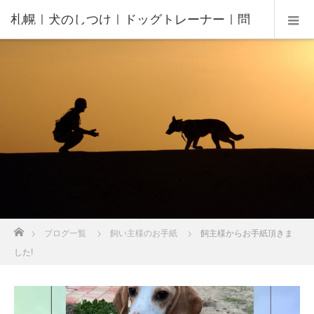
札幌｜犬のしつけ｜ドッグトレーナー｜問
題行動修正｜出張トレーニング｜飼い主さ
んの家庭教師®️
ホーム
ブログ一覧
飼い主様のお手紙
飼主様からお手紙頂きま
した!