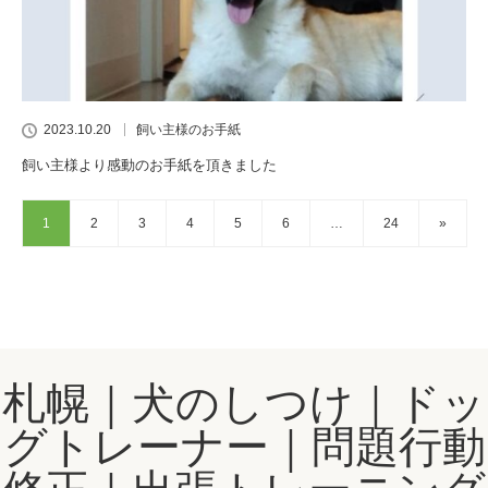
2023.10.20
飼い主様のお手紙
飼い主様より感動のお手紙を頂きました
1
2
3
4
5
6
…
24
»
札幌｜犬のしつけ｜ドッ
グトレーナー｜問題行動