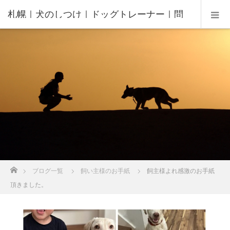
札幌｜犬のしつけ｜ドッグトレーナー｜問
題行動修正｜出張トレーニング｜飼い主さ
んの家庭教師®️
ホーム
ブログ一覧
飼い主様のお手紙
飼主様よれ感激のお手紙
頂きました。