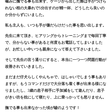
噛みに撫でる事も出来ず、ケージから出した際は手がつけら
れない程の大暴れで
5
分出すのが
精一杯、どうしたら良いの
か分からずにいました。
私も主人も、いつも手が傷だらけだった事を思い出します。
先生に来て頂き、ヒアリングからトレーニングまで毎回丁寧
で、分からない事があると何度もお電話してしまいました
が、お忙しい中いつも親身になって答えて下さいました。
そして先生の言う通りにすると、本当に一つ一つ問題行動が
改善されていきました。
まだまだ仔犬らしくやんちゃで、はしゃいでしまう事もあり
ますが、もうコマンドだけで大分落ち着く事が出来る様にな
りましたし、
3
歳の息子相手に手加減をして遊んだり、息子
がきい坊を枕にして寝たり、上に乗っかっても怒りません。
撫でる事も出来なかった頃が嘘のようです！