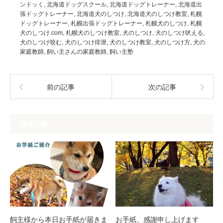
ンドッく
,
北海道ドッグスクール
,
北海道ドッグトレーナー
,
北海道出
張ドッグトレーナー
,
北海道犬のしつけ
,
北海道犬のしつけ教室
,
札幌
ドッグトレーナー
,
札幌出張ドッグトレーナー
,
札幌犬のしつけ
,
札幌
犬のしつけ.com
,
札幌犬のしつけ教室
,
犬のしつけ
,
犬のしつけ吠える
,
犬のしつけ咬む
,
犬のしつけ排泄
,
犬のしつけ教室
,
犬のしつけ方
,
犬の
家庭教師
,
飼い主さんの家庭教師
,
飼い主塾
前の記事
次の記事
関連記事
飼主様から本日お手紙が届きま
お手紙、感謝申し上げます