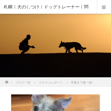
札幌｜犬のしつけ｜ドッグトレーナー｜問
題行動修正｜出張トレーニング｜飼い主さ
んの家庭教師®️
ホーム
ブログ一覧
カテキョレポート
卒業まで後一歩!