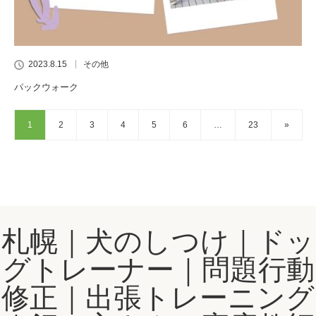
2023.8.15
その他
パックウォーク
1
2
3
4
5
6
…
23
»
札幌｜犬のしつけ｜ドッ
グトレーナー｜問題行動
修正｜出張トレーニング