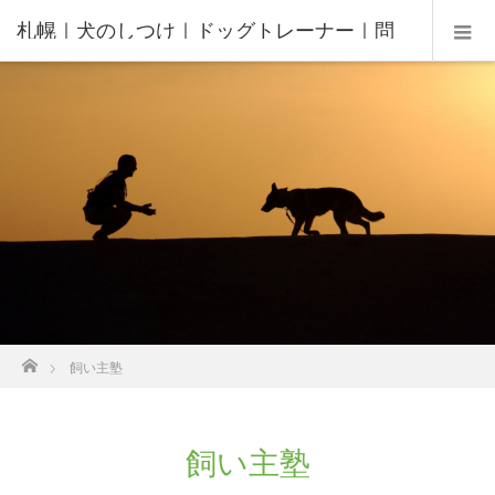
札幌｜犬のしつけ｜ドッグトレーナー｜問
題行動修正｜出張トレーニング｜飼い主さ
んの家庭教師®️
ホーム
飼い主塾
飼い主塾