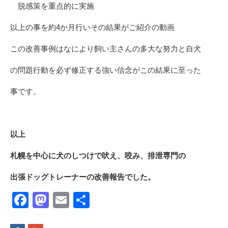
脱感策を重点的に実施
以上の事を約4か月行いその結果がご紹介の動画
この改善事例はなにより飼い主さんの多大な努力と自犬
の問題行動を必ず修正する強い信念がこの結果に至った
事です。
以上
札幌を中心に犬のしつけで吠え、咬み、排泄専門の
出張ドッグトレーナーの改善報告でした。
Facebook
Mastodon
Email
共
有