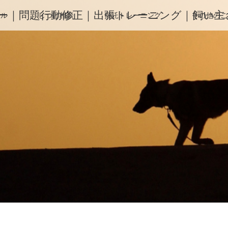
ー｜問題行動修正｜出張トレーニング｜飼い主さ
ィル
しつけ相談
預託トレーニング
その他のご