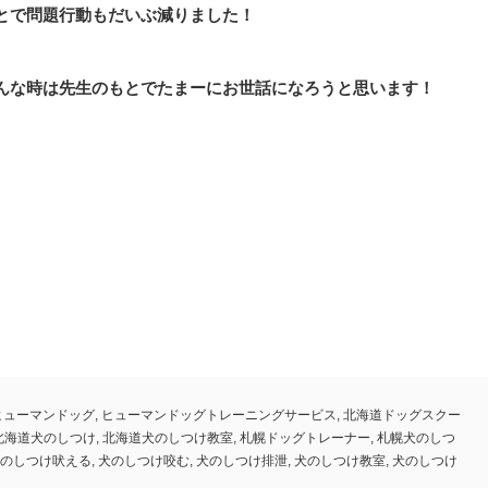
とで問題行動もだいぶ減りました！
んな時は先生のもとでたまーにお世話になろうと思います！
ヒューマンドッグ
,
ヒューマンドッグトレーニングサービス
,
北海道ドッグスクー
北海道犬のしつけ
,
北海道犬のしつけ教室
,
札幌ドッグトレーナー
,
札幌犬のしつ
のしつけ吠える
,
犬のしつけ咬む
,
犬のしつけ排泄
,
犬のしつけ教室
,
犬のしつけ