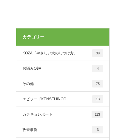
カテゴリー
KOZA「やさしい犬のしつけ方」
39
お悩みQ$A
4
その他
75
エピソードKENSEIJINGO
13
カテキョレポート
113
改善事例
3