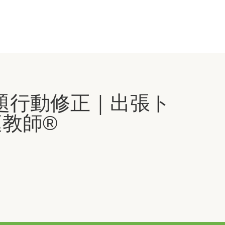
題行動修正｜出張ト
教師®️