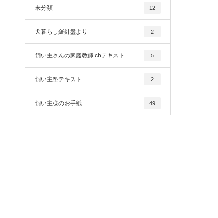
未分類
12
犬暮らし羅針盤より
2
飼い主さんの家庭教師.chテキスト
5
飼い主塾テキスト
2
飼い主様のお手紙
49