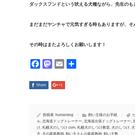
ダックスフンドという吠える犬種ながら、先生のも
まだまだヤンチャで元気すぎる時もありますが、そ
その時はまたよろしくお願いします！
Facebook
Mastodon
Email
共
有
Share
+1
投稿者:
humandog
飼い主様のお手紙
ル
,
北海道ドッグトレーナー
,
北海道出張ドッグトレーナー
,
け
,
札幌犬のしつけ.com
,
札幌犬のしつけ教室
,
犬のしつけ
,
犬
方
,
犬の家庭教師
,
飼い主さんの家庭教師
,
飼い主塾