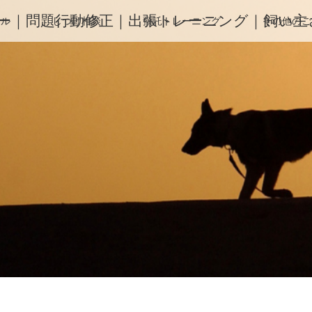
ー｜問題行動修正｜出張トレーニング｜飼い主さ
ィル
しつけ相談
預託トレーニング
その他のご