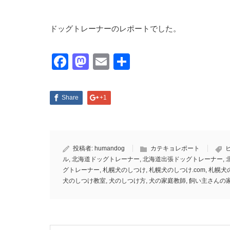
ドッグトレーナーのレポートでした。
Facebook
Mastodon
Email
共
有
Share
+1
投稿者:
humandog
カテキョレポート
ル
,
北海道ドッグトレーナー
,
北海道出張ドッグトレーナー
,
グトレーナー
,
札幌犬のしつけ
,
札幌犬のしつけ.com
,
札幌犬
犬のしつけ教室
,
犬のしつけ方
,
犬の家庭教師
,
飼い主さんの