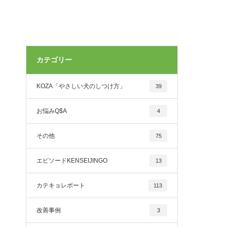
カテゴリー
KOZA「やさしい犬のしつけ方」
39
お悩みQ$A
4
その他
75
エピソードKENSEIJINGO
13
カテキョレポート
113
改善事例
3