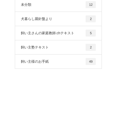
未分類
12
犬暮らし羅針盤より
2
飼い主さんの家庭教師.chテキスト
5
飼い主塾テキスト
2
飼い主様のお手紙
49