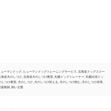
ヒューマンドッグ
,
ヒューマンドッグトレーニングサービス
,
北海道ドッグスクー
北海道犬のしつけ
,
北海道犬のしつけ教室
,
札幌ドッグトレーナー
,
札幌出張ドッ
のしつけ教室
,
犬のしつけ
,
犬のしつけ吠える
,
犬のしつけ咬む
,
犬のしつけ排泄
,
家庭教師
,
飼い主塾