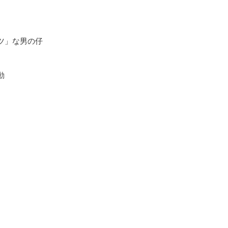
ツ」な男の仔
動