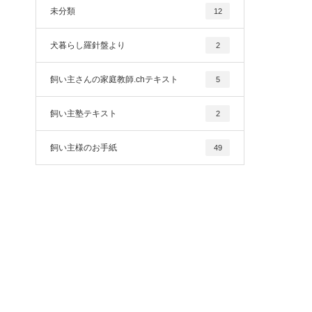
未分類
12
犬暮らし羅針盤より
2
飼い主さんの家庭教師.chテキスト
5
飼い主塾テキスト
2
飼い主様のお手紙
49