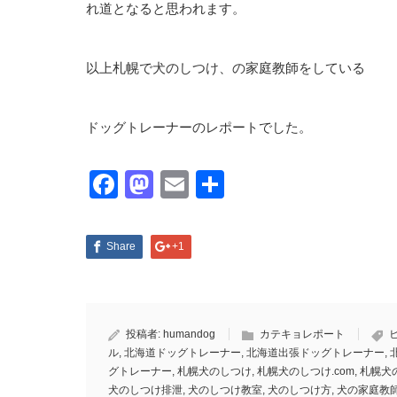
れ道となると思われます。
以上札幌で犬のしつけ、の家庭教師をしている
ドッグトレーナーのレポートでした。
Facebook
Mastodon
Email
共
有
Share
+1
投稿者:
humandog
カテキョレポート
ル
,
北海道ドッグトレーナー
,
北海道出張ドッグトレーナー
,
グトレーナー
,
札幌犬のしつけ
,
札幌犬のしつけ.com
,
札幌犬
犬のしつけ排泄
,
犬のしつけ教室
,
犬のしつけ方
,
犬の家庭教