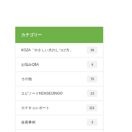
カテゴリー
KOZA「やさしい犬のしつけ方」
39
お悩みQ$A
4
その他
75
エピソードKENSEIJINGO
13
カテキョレポート
113
改善事例
3