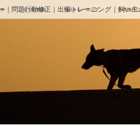
ー｜問題行動修正｜出張トレーニング｜飼い主さ
ィル
しつけ相談
預託トレーニング
その他のご