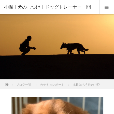
札幌｜犬のしつけ｜ドッグトレーナー｜問
題行動修正｜出張トレーニング｜飼い主さ
んの家庭教師®️
ホーム
ブログ一覧
カテキョレポート
本日はもう終わり!?