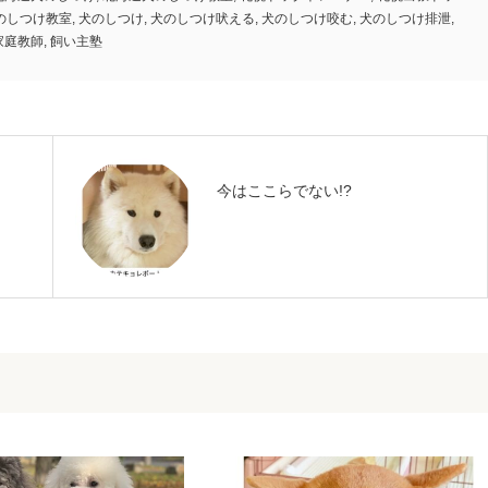
のしつけ教室
,
犬のしつけ
,
犬のしつけ吠える
,
犬のしつけ咬む
,
犬のしつけ排泄
,
家庭教師
,
飼い主塾
今はここらでない!?