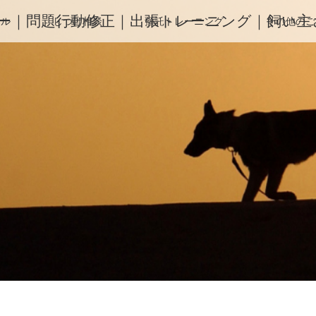
ー｜問題行動修正｜出張トレーニング｜飼い主さ
ィル
しつけ相談
預託トレーニング
その他のご