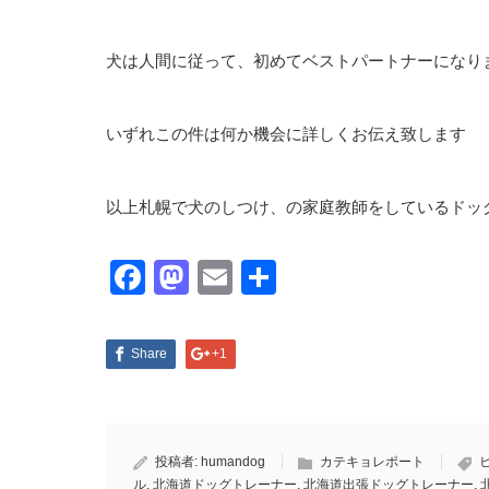
犬は人間に従って、初めてベストパートナーになり
いずれこの件は何か機会に詳しくお伝え致します
以上札幌で犬のしつけ、の家庭教師をしているドッ
Facebook
Mastodon
Email
共
有
Share
+1
投稿者:
humandog
カテキョレポート
ル
,
北海道ドッグトレーナー
,
北海道出張ドッグトレーナー
,