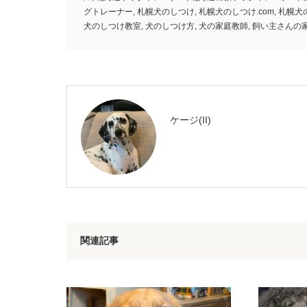
グトレーナー
,
札幌犬のしつけ
,
札幌犬のしつけ.com
,
札幌犬
犬のしつけ教室
,
犬のしつけ方
,
犬の家庭教師
,
飼い主さんの
ケージ(II)
関連記事