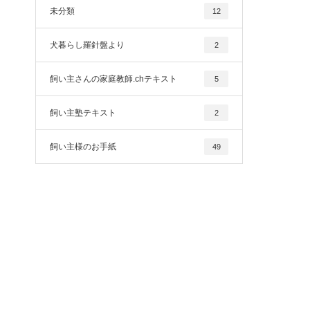
未分類
12
犬暮らし羅針盤より
2
飼い主さんの家庭教師.chテキスト
5
飼い主塾テキスト
2
飼い主様のお手紙
49