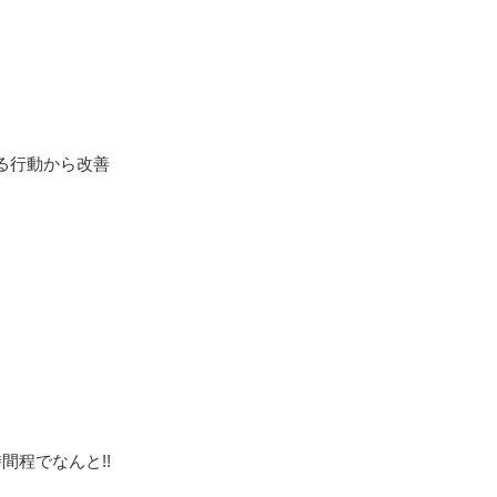
る行動から改善
間程でなんと!!