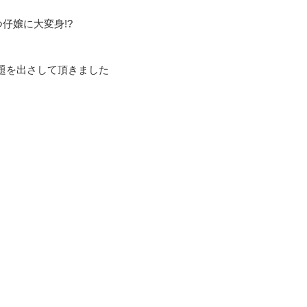
仔嬢に大変身!?
題を出さして頂きました