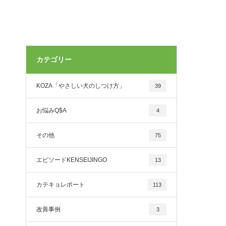
カテゴリー
KOZA「やさしい犬のしつけ方」
39
お悩みQ$A
4
その他
75
エピソードKENSEIJINGO
13
カテキョレポート
113
改善事例
3