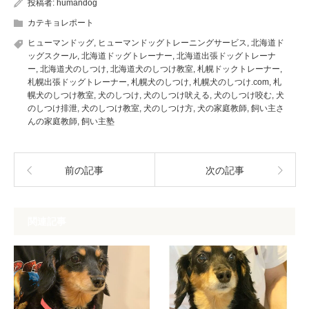
投稿者:
humandog
カテキョレポート
ヒューマンドッグ
,
ヒューマンドッグトレーニングサービス
,
北海道ド
ッグスクール
,
北海道ドッグトレーナー
,
北海道出張ドッグトレーナ
ー
,
北海道犬のしつけ
,
北海道犬のしつけ教室
,
札幌ドックトレーナー
,
札幌出張ドッグトレーナー
,
札幌犬のしつけ
,
札幌犬のしつけ.com
,
札
幌犬のしつけ教室
,
犬のしつけ
,
犬のしつけ吠える
,
犬のしつけ咬む
,
犬
のしつけ排泄
,
犬のしつけ教室
,
犬のしつけ方
,
犬の家庭教師
,
飼い主さ
んの家庭教師
,
飼い主塾
前の記事
次の記事
関連記事