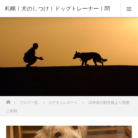
札幌｜犬のしつけ｜ドッグトレーナー｜問
題行動修正｜出張トレーニング｜飼い主さ
んの家庭教師®️
ホーム
ブログ一覧
カテキョレポート
15年前の飼主様より再度
ご依頼