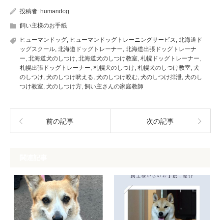
投稿者:
humandog
飼い主様のお手紙
ヒューマンドッグ
,
ヒューマンドッグトレーニングサービス
,
北海道ド
ッグスクール
,
北海道ドッグトレーナー
,
北海道出張ドッグトレーナ
ー
,
北海道犬のしつけ
,
北海道犬のしつけ教室
,
札幌ドッグトレーナー
,
札幌出張ドッグトレーナー
,
札幌犬のしつけ
,
札幌犬のしつけ教室
,
犬
のしつけ
,
犬のしつけ吠える
,
犬のしつけ咬む
,
犬のしつけ排泄
,
犬のし
つけ教室
,
犬のしつけ方
,
飼い主さんの家庭教師
前の記事
次の記事
関連記事