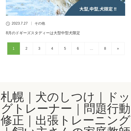
2023.7.27
その他
8月のドギーズスタディーは大型中型犬限定
1
2
3
4
5
6
…
8
»
札幌｜犬のしつけ｜ドッ
グトレーナー｜問題行動
修正｜出張トレーニング