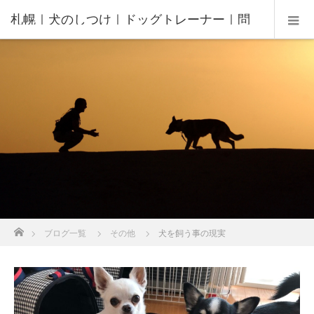
札幌｜犬のしつけ｜ドッグトレーナー｜問
題行動修正｜出張トレーニング｜飼い主さ
んの家庭教師®️
ホーム
ブログ一覧
その他
犬を飼う事の現実