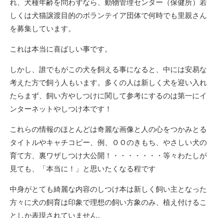
れ、犬種年齢を問わずなら、動物管理センター（保健所）若
しくは犬猫譲渡目的のボランテイア団体で何時でも里親さん
を募集しています。
これは本当に喜ばしい事です。
しかし、誰でもがこの犬を飼える事になると、中には安易な
考えた方で飼う人もいます。多くの人は新しく犬を迎い入れ
たらまず、飼い方やしつけに関して参考にするのは第一にイ
ンターネットやしつけ本です！
これらの情報のほとんどは奇麗な画像と人の心をつかみとる
タイトルやキャチコピー、例、ＯＯのきもち、やさしい犬の
育て方、裏ワザしつけ大公開！・・・・・・・等々わたしが
見ても、「本当に！」と思いたくなる程です
中身がとても綺麗な内容のしつけ本は新しく飼い主となった
方々に犬の飼育は印象で理想の飼い方象のみ、植え付けるこ
としか表現されていません。