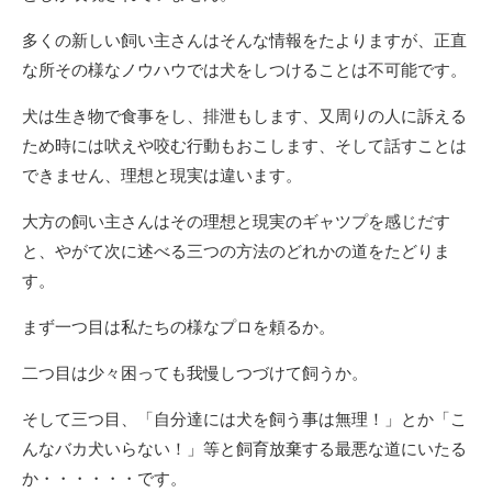
多くの新しい飼い主さんはそんな情報をたよりますが、正直
な所その様なノウハウでは犬をしつけることは不可能です。
犬は生き物で食事をし、排泄もします、又周りの人に訴える
ため時には吠えや咬む行動もおこします、そして話すことは
できません、理想と現実は違います。
大方の飼い主さんはその理想と現実のギャツプを感じだす
と、やがて次に述べる三つの方法のどれかの道をたどりま
す。
まず一つ目は私たちの様なプロを頼るか。
二つ目は少々困っても我慢しつづけて飼うか。
そして三つ目、「自分達には犬を飼う事は無理！」とか「こ
んなバカ犬いらない！」等と飼育放棄する最悪な道にいたる
か・・・・・・です。