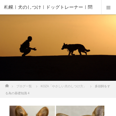
札幌｜犬のしつけ｜ドッグトレーナー｜問
題行動修正｜出張トレーニング｜飼い主さ
んの家庭教師®️
ホーム
ブログ一覧
KOZA「やさしい犬のしつけ方」
多頭飼をす
る為の基礎知識 4