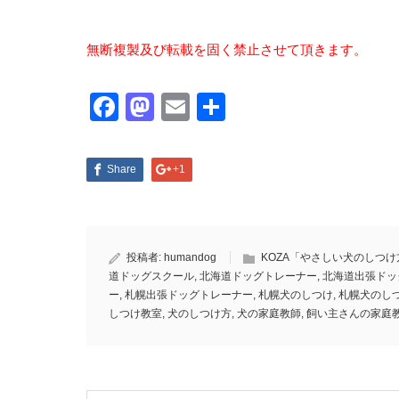
無断複製及び転載を固く禁止させて頂きます。
Facebook
Mastodon
Email
共
有
Share
+1
投稿者:
humandog
KOZA「やさしい犬のしつけ
道ドッグスクール
,
北海道ドッグトレーナー
,
北海道出張ドッ
ー
,
札幌出張ドッグトレーナー
,
札幌犬のしつけ
,
札幌犬のし
しつけ教室
,
犬のしつけ方
,
犬の家庭教師
,
飼い主さんの家庭