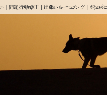
ー｜問題行動修正｜出張トレーニング｜飼い主さ
ィル
しつけ相談
預託トレーニング
その他のご