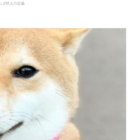
ムダ吠えの定義