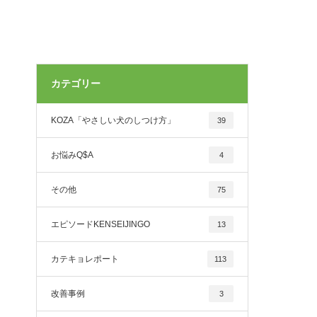
カテゴリー
KOZA「やさしい犬のしつけ方」
39
お悩みQ$A
4
その他
75
エピソードKENSEIJINGO
13
カテキョレポート
113
改善事例
3