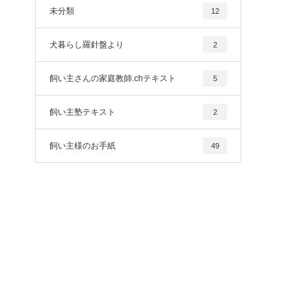
未分類
12
犬暮らし羅針盤より
2
飼い主さんの家庭教師.chテキスト
5
飼い主塾テキスト
2
飼い主様のお手紙
49