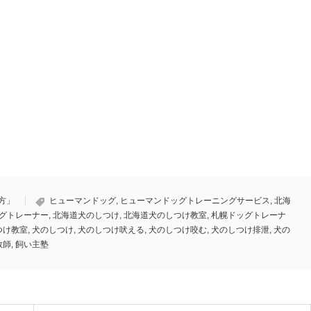
方」
ヒューマンドッグ
,
ヒューマンドッグトレーニングサービス
,
北海
グトレーナー
,
北海道犬のしつけ
,
北海道犬のしつけ教室
,
札幌ドッグトレーナ
つけ教室
,
犬のしつけ
,
犬のしつけ吠える
,
犬のしつけ咬む
,
犬のしつけ排泄
,
犬の
教師
,
飼い主塾