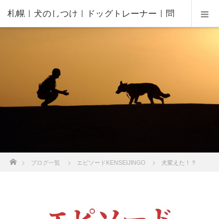
札幌｜犬のしつけ｜ドッグトレーナー｜問
題行動修正｜出張トレーニング｜飼い主さ
んの家庭教師®️
ホーム
ブログ一覧
エピソードKENSEIJINGO
犬変えた！？