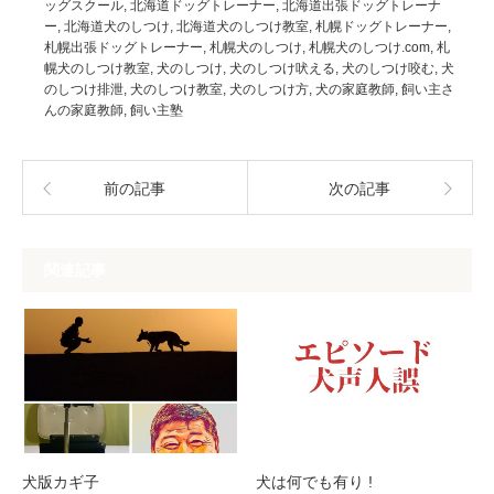
ッグスクール
,
北海道ドッグトレーナー
,
北海道出張ドッグトレーナ
ー
,
北海道犬のしつけ
,
北海道犬のしつけ教室
,
札幌ドッグトレーナー
,
札幌出張ドッグトレーナー
,
札幌犬のしつけ
,
札幌犬のしつけ.com
,
札
幌犬のしつけ教室
,
犬のしつけ
,
犬のしつけ吠える
,
犬のしつけ咬む
,
犬
のしつけ排泄
,
犬のしつけ教室
,
犬のしつけ方
,
犬の家庭教師
,
飼い主さ
んの家庭教師
,
飼い主塾
前の記事
次の記事
関連記事
犬版カギ子
犬は何でも有り !