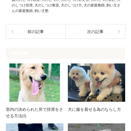
のしつけ排泄
,
犬のしつけ教室
,
犬のしつけ方
,
犬の家庭教師
,
飼い主さ
んの家庭教師
,
飼い主塾
前の記事
次の記事
関連記事
室内の決められた所で排泄をさ
犬に服を着せる為のならし方
せる方法(I)