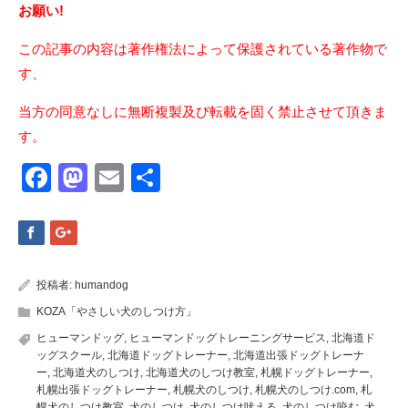
お願い!
この記事の内容は著作権法によって保護されている著作物で
す、
当方の同意なしに無断複製及び転載を固く禁止させて頂きま
す。
Facebook
Mastodon
Email
共
有
投稿者:
humandog
KOZA「やさしい犬のしつけ方」
ヒューマンドッグ
,
ヒューマンドッグトレーニングサービス
,
北海道ド
ッグスクール
,
北海道ドッグトレーナー
,
北海道出張ドッグトレーナ
ー
,
北海道犬のしつけ
,
北海道犬のしつけ教室
,
札幌ドッグトレーナー
,
札幌出張ドッグトレーナー
,
札幌犬のしつけ
,
札幌犬のしつけ.com
,
札
幌犬のしつけ教室
,
犬のしつけ
,
犬のしつけ吠える
,
犬のしつけ咬む
,
犬