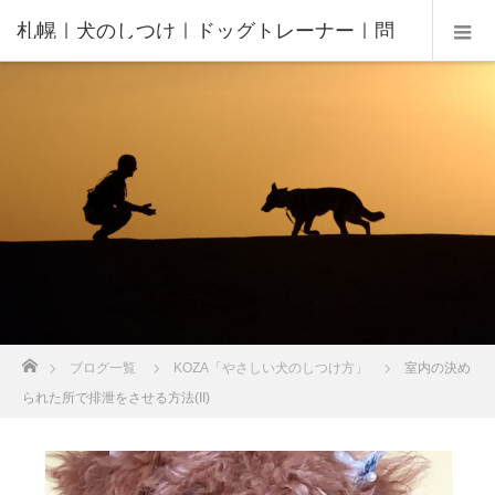
札幌｜犬のしつけ｜ドッグトレーナー｜問
題行動修正｜出張トレーニング｜飼い主さ
んの家庭教師®️
ホーム
ブログ一覧
KOZA「やさしい犬のしつけ方」
室内の決め
られた所で排泄をさせる方法(II)