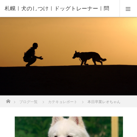
札幌｜犬のしつけ｜ドッグトレーナー｜問
題行動修正｜出張トレーニング｜飼い主さ
んの家庭教師®️
ホーム
ブログ一覧
カテキョレポート
本日卒業レオちゃん