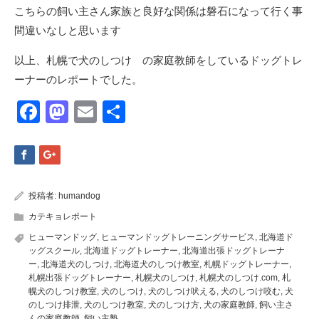
こちらの飼い主さん家族と良好な関係は磐石になって行く事
間違いなしと思います
以上、札幌で犬のしつけ の家庭教師をしているドッグトレ
ーナーのレポートでした。
Facebook
Mastodon
Email
共
有
投稿者:
humandog
カテキョレポート
ヒューマンドッグ
,
ヒューマンドッグトレーニングサービス
,
北海道ド
ッグスクール
,
北海道ドッグトレーナー
,
北海道出張ドッグトレーナ
ー
,
北海道犬のしつけ
,
北海道犬のしつけ教室
,
札幌ドッグトレーナー
,
札幌出張ドッグトレーナー
,
札幌犬のしつけ
,
札幌犬のしつけ.com
,
札
幌犬のしつけ教室
,
犬のしつけ
,
犬のしつけ吠える
,
犬のしつけ咬む
,
犬
のしつけ排泄
,
犬のしつけ教室
,
犬のしつけ方
,
犬の家庭教師
,
飼い主さ
んの家庭教師
,
飼い主塾