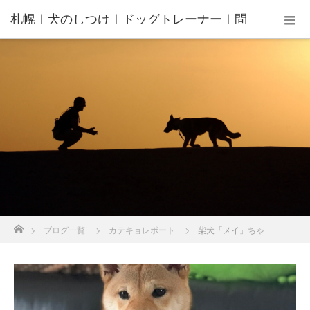
札幌｜犬のしつけ｜ドッグトレーナー｜問
題行動修正｜出張トレーニング｜飼い主さ
んの家庭教師®️
ホーム
ブログ一覧
カテキョレポート
柴犬「メイ」ちゃ