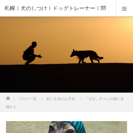
札幌｜犬のしつけ｜ドッグトレーナー｜問
題行動修正｜出張トレーニング｜飼い主さ
んの家庭教師®️
ホーム
ブログ一覧
飼い主様のお手紙
「ゼロ」チャンの飼い主
様から