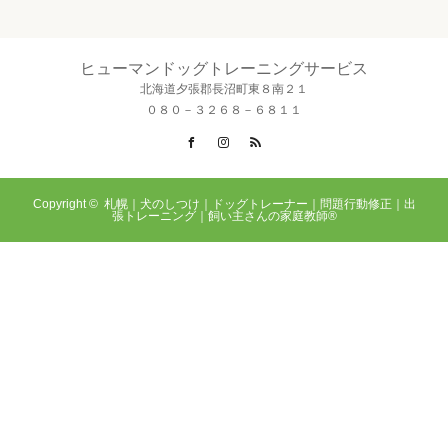
ヒューマンドッグトレーニングサービス
北海道夕張郡長沼町東８南２１
０８０－３２６８－６８１１
Facebook
Instagram
RSS
Copyright ©
札幌｜犬のしつけ｜ドッグトレーナー｜問題行動修正｜出
張トレーニング｜飼い主さんの家庭教師®️