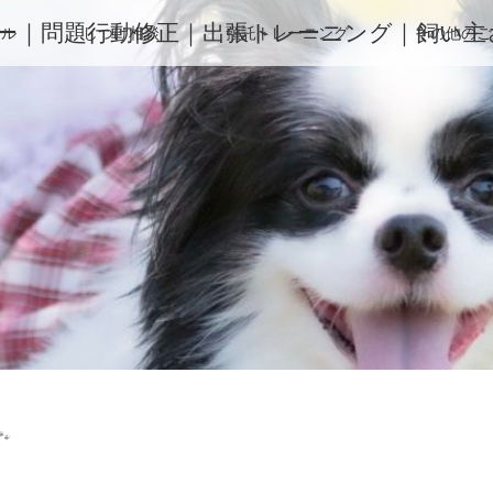
ー｜問題行動修正｜出張トレーニング｜飼い主さ
ィル
しつけ相談
預託トレーニング
その他のご
