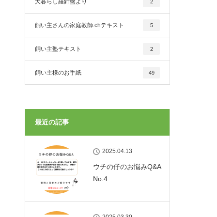
犬暮らし羅針盤より
2
飼い主さんの家庭教師.chテキスト
5
飼い主塾テキスト
2
飼い主様のお手紙
49
最近の記事
2025.04.13
ウチの仔のお悩みQ&A
No.4