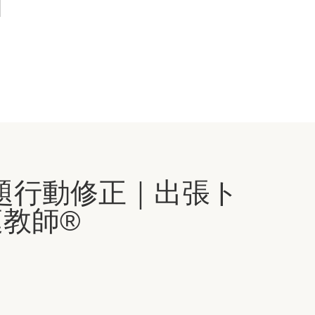
題行動修正｜出張ト
教師®️