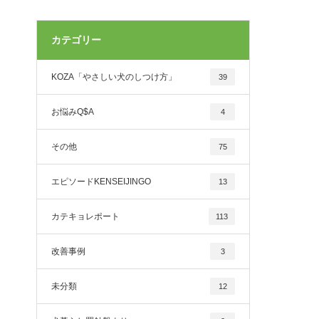
カテゴリー
KOZA「やさしい犬のしつけ方」
39
お悩みQ$A
4
その他
75
エピソードKENSEIJINGO
13
カテキョレポート
113
改善事例
3
未分類
12