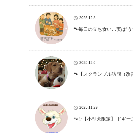
2025.12.8
🐾毎日の立ち食い…実は“う
2025.12.6
🐾【スクランブル訪問（改
2025.11.29
🐾✨【小型犬限定】 ドギーズ・