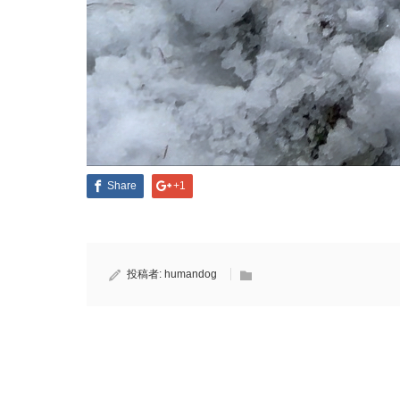
Facebook
Mastodon
Email
共
有
Share
+1
投稿者:
humandog