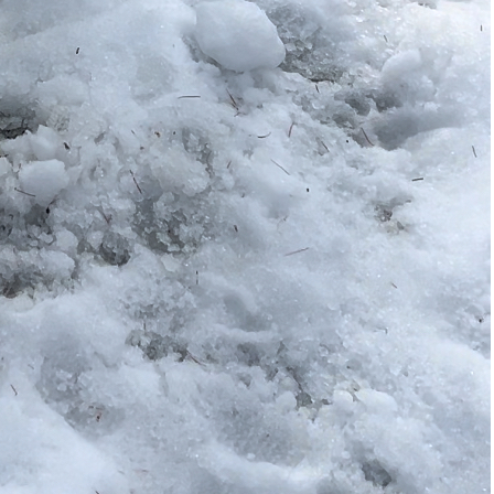
カテゴリー
KOZA「やさしい犬のしつけ方」
39
お悩みQ$A
4
その他
75
エピソードKENSEIJINGO
13
カテキョレポート
113
改善事例
3