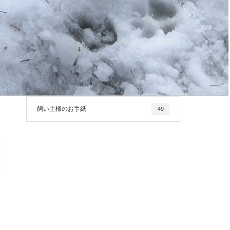
未分類
12
犬暮らし羅針盤より
2
飼い主さんの家庭教師.chテキスト
5
飼い主塾テキスト
2
飼い主様のお手紙
49