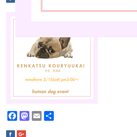
Facebook
Mastodon
Email
共
有