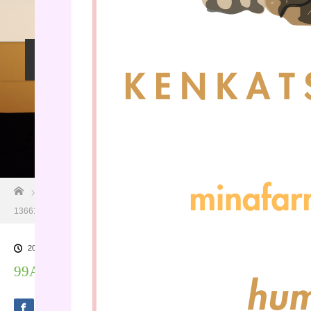
料金設定
プロフィル
しつけ相談
預託トレーニング
その他のご案内
お問い合わせ
ホーム
ブログ一覧
99A8E3F6-868B-4994-B9AB-
136618EB808B
2025.02.28
99A8E3F6-868B-4994-B9AB-136618EB808B