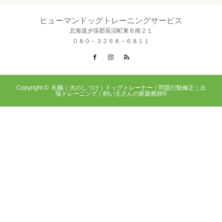
ヒューマンドッグトレーニングサービス
北海道夕張郡長沼町東８南２１
０８０－３２６８－６８１１
Facebook
Instagram
RSS
Copyright ©
札幌｜犬のしつけ｜ドッグトレーナー｜問題行動修正｜出
張トレーニング｜飼い主さんの家庭教師®️