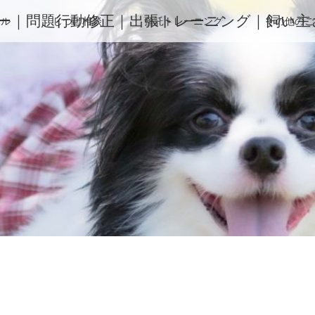
ー｜問題行動修正｜出張トレーニング｜飼い主さ
ィル
しつけ相談
預託トレーニング
その他のご