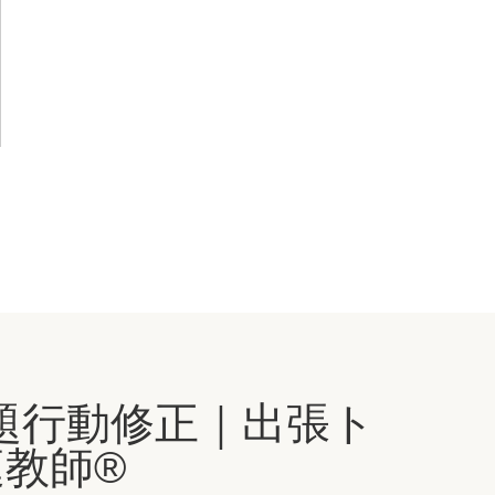
題行動修正｜出張ト
教師®️