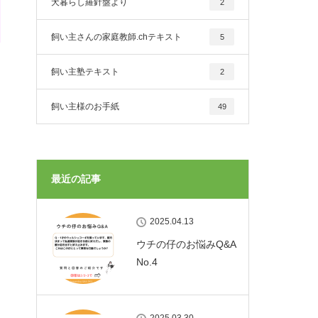
犬暮らし羅針盤より
2
飼い主さんの家庭教師.chテキスト
5
飼い主塾テキスト
2
飼い主様のお手紙
49
最近の記事
2025.04.13
ウチの仔のお悩みQ&A
No.4