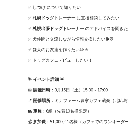
✅
しつけ
について知りたい
✅
札幌ドッグトレーナー
に直接相談してみたい
✅
札幌出張ドッグトレーナー
のアドバイスを聞きた
✅ 犬仲間と交流しながら情報交換したい🐕💬
✅ 愛犬のお友達を作りたい🐶🎶
✅ ドッグカフェデビューしたい！
🌟
イベント詳細
🌟
📅
開催日時
：3月15日（土）15:00～17:00
📍
開催場所
：ミナファーム農家カフェ蔵楽（北広島市三
👥
定員
：6組（先着10名様限定）
💰
参加費
：¥1,000／1名様（カフェでのワンオーダ