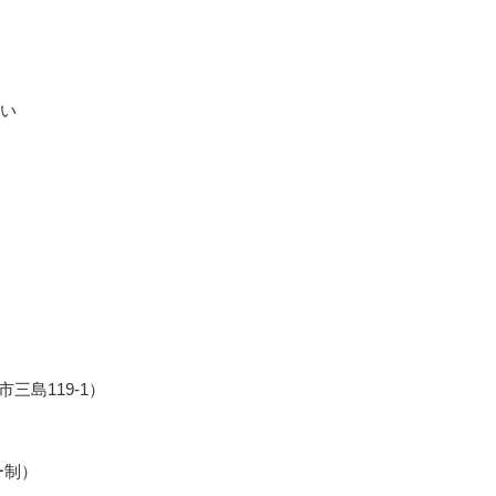
い
島119-1）
ー制）