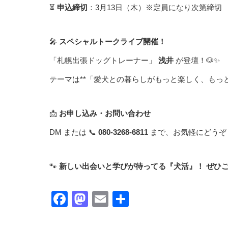
⏳
申込締切
：3月13日（木）※定員になり次第締切
🎤
スペシャルトークライブ開催！
「札幌出張ドッグトレーナー」
浅井
が登壇！🐶✨
テーマは**「愛犬との暮らしがもっと楽しく、もっと
📩
お申し込み・お問い合わせ
DM または 📞
080-3268-6811
まで、お気軽にどうぞ
🐾
新しい出会いと学びが待ってる『犬活』！
ぜひ
Facebook
Mastodon
Email
共
有