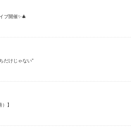
イブ開催✨🎄
ちだけじゃない”
善）】