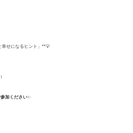
幸せになるヒント」**💡
！
ご参加ください
✨