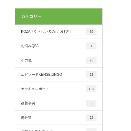
カテゴリー
KOZA「やさしい犬のしつけ方」
39
お悩みQ$A
4
その他
75
エピソードKENSEIJINGO
13
カテキョレポート
113
改善事例
3
未分類
12