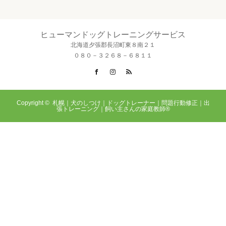
ヒューマンドッグトレーニングサービス
北海道夕張郡長沼町東８南２１
０８０－３２６８－６８１１
Facebook
Instagram
RSS
Copyright ©
札幌｜犬のしつけ｜ドッグトレーナー｜問題行動修正｜出
張トレーニング｜飼い主さんの家庭教師®️