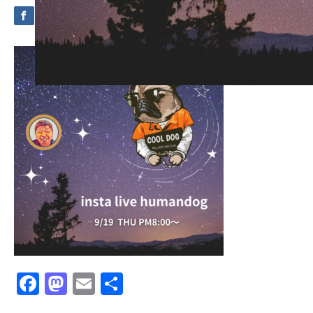
Facebook
Mastodon
Email
共
有