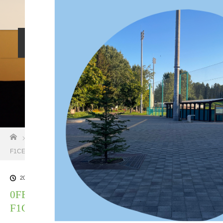
料金設定
プロフィル
しつけ相談
預託トレーニング
その他のご案内
お問い合わせ
ホーム
ブログ一覧
0FEA7A7B-4F06-4D81-92EB-
F1CE70D824C7
2024.09.10
0FEA7A7B-4F06-4D81-92EB-
F1CE70D824C7