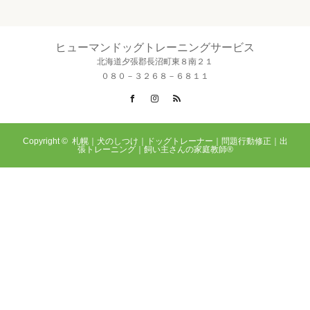
ヒューマンドッグトレーニングサービス
北海道夕張郡長沼町東８南２１
０８０－３２６８－６８１１
Facebook
Instagram
RSS
Copyright ©
札幌｜犬のしつけ｜ドッグトレーナー｜問題行動修正｜出
張トレーニング｜飼い主さんの家庭教師®️