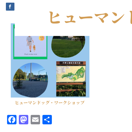
Facebook
Mastodon
Email
共
有