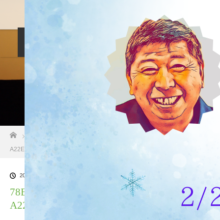
料金設定
プロフィル
しつけ相談
預託トレーニング
その他のご案内
お問い合わせ
ホーム
ブログ一覧
78EA9C52-0041-4F41-803A-
A22E108DA9DC
2025.02.18
78EA9C52-0041-4F41-803A-
A22E108DA9DC