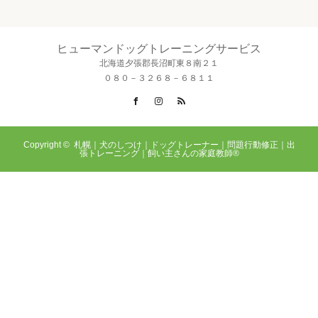
ヒューマンドッグトレーニングサービス
北海道夕張郡長沼町東８南２１
０８０－３２６８－６８１１
Facebook
Instagram
RSS
Copyright ©
札幌｜犬のしつけ｜ドッグトレーナー｜問題行動修正｜出
張トレーニング｜飼い主さんの家庭教師®️