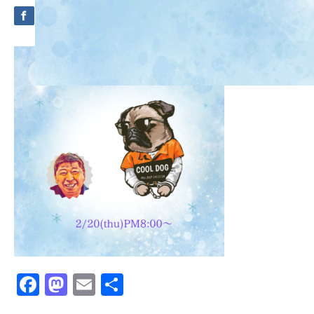
Facebook
Mastodon
Email
共
有