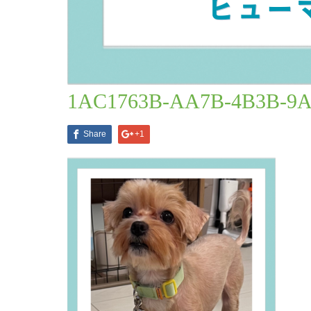
ブログ一覧
1AC1763B-AA7B-4B3B-9A74-1
2024.08.28
1AC1763B-AA7B-4B3B-9A
Share
+1