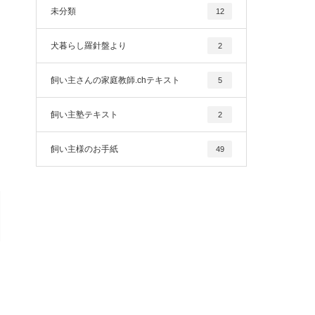
未分類
12
犬暮らし羅針盤より
2
飼い主さんの家庭教師.chテキスト
5
飼い主塾テキスト
2
飼い主様のお手紙
49