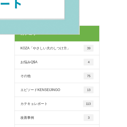
カテゴリー
KOZA「やさしい犬のしつけ方」
39
お悩みQ$A
4
その他
75
エピソードKENSEIJINGO
13
カテキョレポート
113
改善事例
3