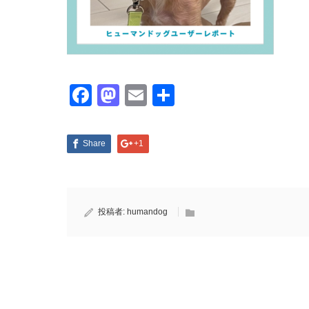
Facebook
Mastodon
Email
共
有
Share
+1
投稿者:
humandog