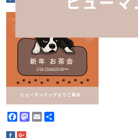
Facebook
Mastodon
Email
共
有