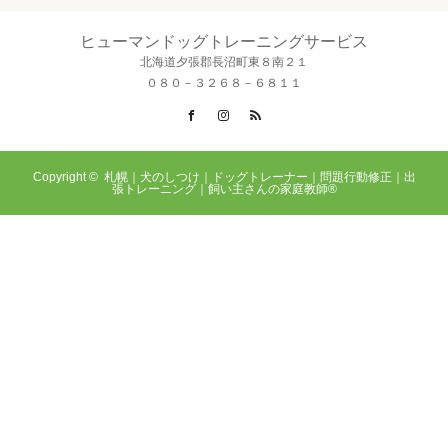
ヒューマンドッグトレーニングサービス
北海道夕張郡長沼町東８南２１
０８０－３２６８－６８１１
Facebook
Instagram
RSS
Copyright ©
札幌｜犬のしつけ｜ドッグトレーナー｜問題行動修正｜出
張トレーニング｜飼い主さんの家庭教師®️