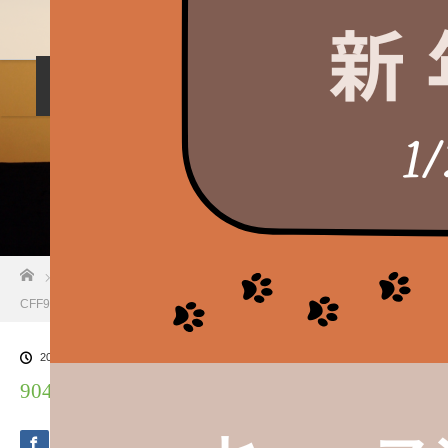
料金設定
プロフィル
しつけ相談
預託トレーニング
その他のご案内
お問い合わせ
ホーム
ブログ一覧
90438A8B-58FE-43C6-84C8-
CFF93F79EF5E
2025.01.10
90438A8B-58FE-43C6-84C8-CFF93F79EF5E