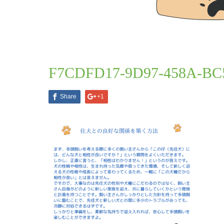
ブログ一覧
F7CDFD17-9D97-458A-BC5A-4
2024.10.23
F7CDFD17-9D97-458A-BC
Share
+1