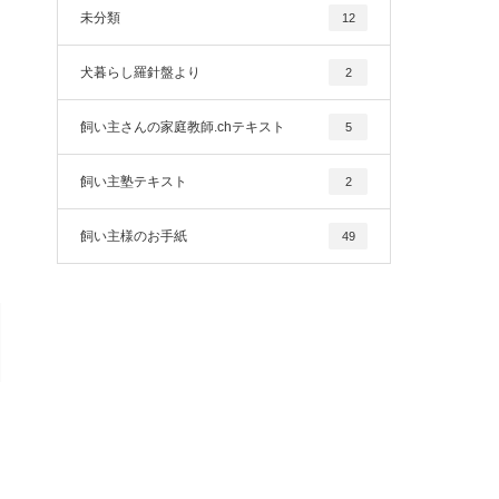
未分類
12
犬暮らし羅針盤より
2
飼い主さんの家庭教師.chテキスト
5
飼い主塾テキスト
2
飼い主様のお手紙
49