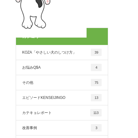
カテゴリー
KOZA「やさしい犬のしつけ方」
39
お悩みQ$A
4
その他
75
エピソードKENSEIJINGO
13
カテキョレポート
113
改善事例
3