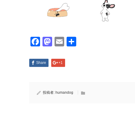
Facebook
Mastodon
Email
共
有
Share
+1
投稿者:
humandog