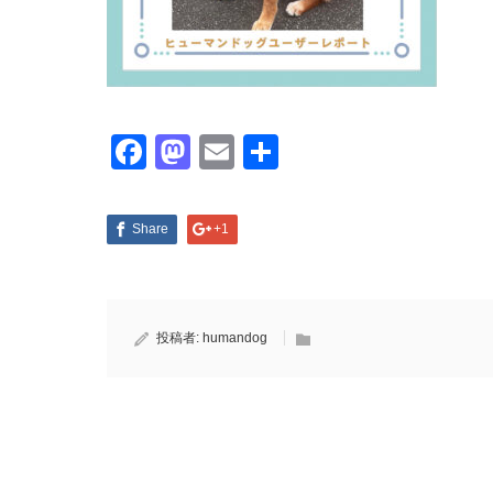
Facebook
Mastodon
Email
共
有
Share
+1
投稿者:
humandog