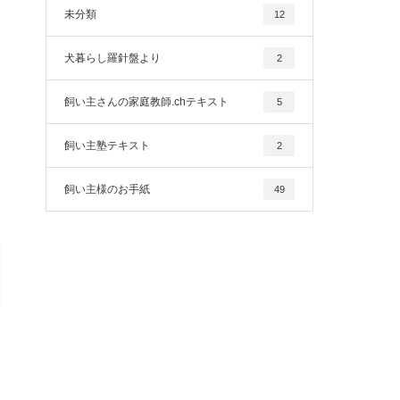
未分類
12
犬暮らし羅針盤より
2
飼い主さんの家庭教師.chテキスト
5
飼い主塾テキスト
2
飼い主様のお手紙
49