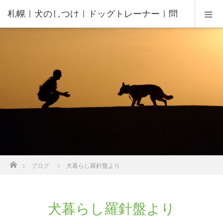
札幌｜犬のしつけ｜ドッグトレーナー｜問
題行動修正｜出張トレーニング｜飼い主さ
んの家庭教師®️
ホーム
ブログ
犬暮らし羅針盤より
犬暮らし羅針盤より