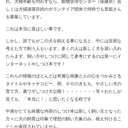
れ、犬種年齢を問わずなら、動物管理センター（保健所）若
しくは犬猫譲渡目的のボランテイア団体で何時でも里親さん
を募集しています。
これは本当に喜ばしい事です。
しかし、誰でもがこの犬を飼える事になると、中には安易な
考えた方で飼う人もいます。多くの人は新しく犬を迎い入れ
たらまず、飼い方やしつけに関して参考にするのは第一にイ
ンターネットやしつけ本です！
これらの情報のほとんどは奇麗な画像と人の心をつかみとる
タイトルやキャチコピー、例、ＯＯのきもち、やさしい犬の
育て方、裏ワザしつけ大公開！・・・・・・・等々わたしが
見ても、「本当に！」と思いたくなる程です
中身がとても綺麗な内容のしつけ本は新しく飼い主となった
方々に犬の飼育は印象で理想の飼い方象のみ、植え付けるこ
としか表現されていません。