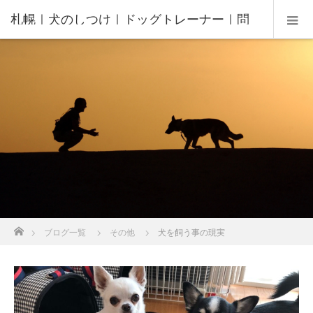
札幌｜犬のしつけ｜ドッグトレーナー｜問
題行動修正｜出張トレーニング｜飼い主さ
んの家庭教師®️
ホーム
ブログ一覧
その他
犬を飼う事の現実