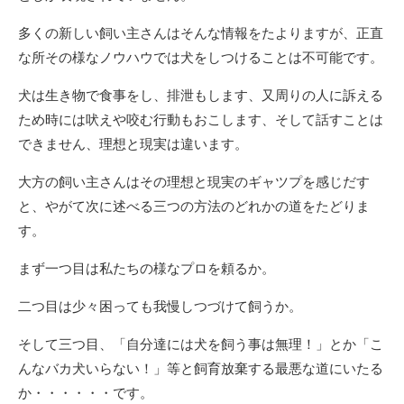
多くの新しい飼い主さんはそんな情報をたよりますが、正直
な所その様なノウハウでは犬をしつけることは不可能です。
犬は生き物で食事をし、排泄もします、又周りの人に訴える
ため時には吠えや咬む行動もおこします、そして話すことは
できません、理想と現実は違います。
大方の飼い主さんはその理想と現実のギャツプを感じだす
と、やがて次に述べる三つの方法のどれかの道をたどりま
す。
まず一つ目は私たちの様なプロを頼るか。
二つ目は少々困っても我慢しつづけて飼うか。
そして三つ目、「自分達には犬を飼う事は無理！」とか「こ
んなバカ犬いらない！」等と飼育放棄する最悪な道にいたる
か・・・・・・です。