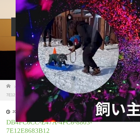
料金設定
プロフィル
しつけ相談
預託トレーニング
その他のご案内
お問い合わせ
ホーム
ブログ一覧
DB4FC6CC-E47A-4FC6-8803-
7E12E8683B12
2024.01.14
DB4FC6CC-E47A-4FC6-8803-
7E12E8683B12