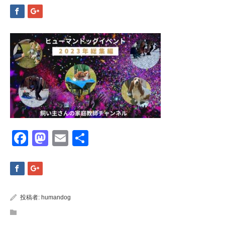
Facebook
Mastodon
Email
共
有
投稿者:
humandog