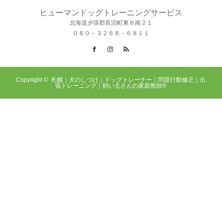
ヒューマンドッグトレーニングサービス
北海道夕張郡長沼町東８南２１
０８０－３２６８－６８１１
Facebook
Instagram
RSS
Copyright ©
札幌｜犬のしつけ｜ドッグトレーナー｜問題行動修正｜出
張トレーニング｜飼い主さんの家庭教師®️