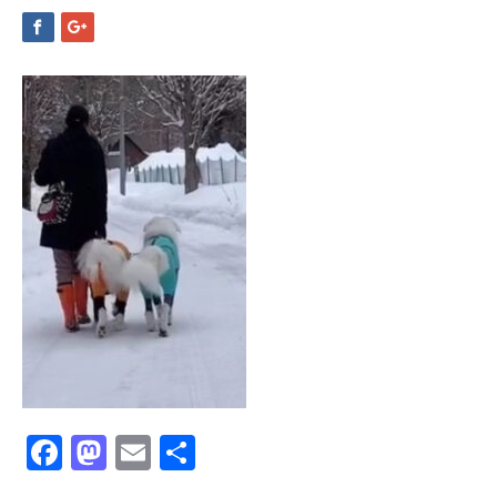
Facebook
Mastodon
Email
共
有