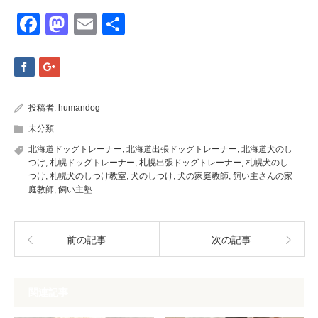
Facebook
Mastodon
Email
共
有
投稿者:
humandog
未分類
北海道ドッグトレーナー
,
北海道出張ドッグトレーナー
,
北海道犬のし
つけ
,
札幌ドッグトレーナー
,
札幌出張ドッグトレーナー
,
札幌犬のし
つけ
,
札幌犬のしつけ教室
,
犬のしつけ
,
犬の家庭教師
,
飼い主さんの家
庭教師
,
飼い主塾
前の記事
次の記事
関連記事