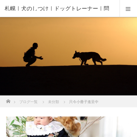
札幌｜犬のしつけ｜ドッグトレーナー｜問
題行動修正｜出張トレーニング｜飼い主さ
んの家庭教師®️
ホーム
ブログ一覧
未分類
只今小冊子進呈中