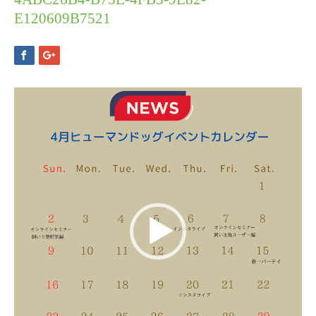
E120609B7521
動
画
プ
レ
ー
ヤ
ー