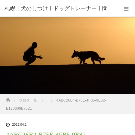
札幌｜犬のしつけ｜ドッグトレーナー｜問
題行動修正｜出張トレーニング｜飼い主さ
んの家庭教師®️
ホーム
ブログ一覧
4ABC26B4-B75E-4FB5-9E82-
E120609B7521
2023.04.2
4ABC26B4-B75E-4FB5-9E82-