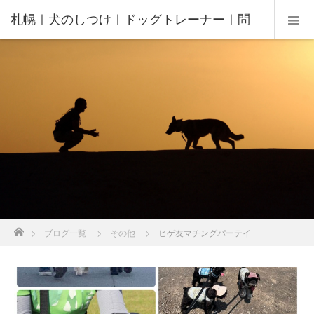
札幌｜犬のしつけ｜ドッグトレーナー｜問
題行動修正｜出張トレーニング｜飼い主さ
んの家庭教師®️
ホーム
ブログ一覧
その他
ヒゲ友マチングパーテイ