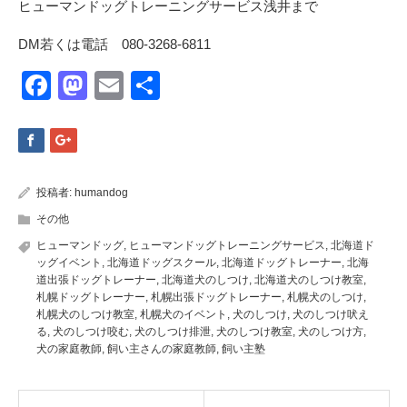
ヒューマンドッグトレーニングサービス浅井まで
DM若くは電話 080-3268-6811
Facebook
Mastodon
Email
共
有
投稿者:
humandog
その他
ヒューマンドッグ
,
ヒューマンドッグトレーニングサービス
,
北海道ド
ッグイベント
,
北海道ドッグスクール
,
北海道ドッグトレーナー
,
北海
道出張ドッグトレーナー
,
北海道犬のしつけ
,
北海道犬のしつけ教室
,
札幌ドッグトレーナー
,
札幌出張ドッグトレーナー
,
札幌犬のしつけ
,
札幌犬のしつけ教室
,
札幌犬のイベント
,
犬のしつけ
,
犬のしつけ吠え
る
,
犬のしつけ咬む
,
犬のしつけ排泄
,
犬のしつけ教室
,
犬のしつけ方
,
犬の家庭教師
,
飼い主さんの家庭教師
,
飼い主塾