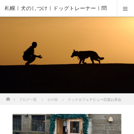
札幌｜犬のしつけ｜ドッグトレーナー｜問
題行動修正｜出張トレーニング｜飼い主さ
んの家庭教師®️
ホーム
ブログ一覧
その他
ドックカフェデビュー応援お茶会