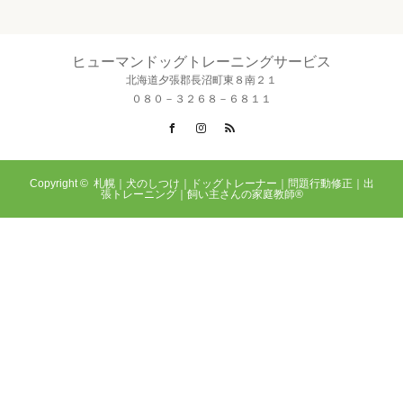
ヒューマンドッグトレーニングサービス
北海道夕張郡長沼町東８南２１
０８０－３２６８－６８１１
Facebook
Instagram
RSS
Copyright ©
札幌｜犬のしつけ｜ドッグトレーナー｜問題行動修正｜出
張トレーニング｜飼い主さんの家庭教師®️