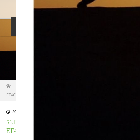
料金設定
プロフィル
しつけ相談
預託トレーニング
その他のご案内
お問い合わせ
ホーム
ブログ一覧
53D68310-0702-4BAF-AC21-
EF4C6408F05C
2022.10.3
53D68310-0702-4BAF-AC21-
EF4C6408F05C