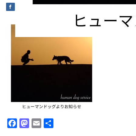
Facebook
Mastodon
Email
共
有