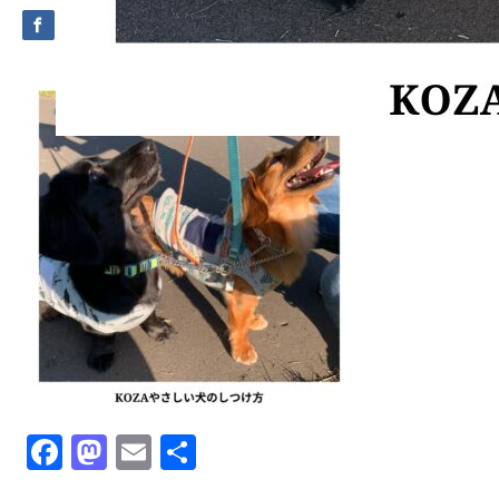
Facebook
Mastodon
Email
共
有