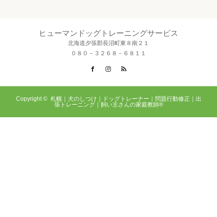
ヒューマンドッグトレーニングサービス
北海道夕張郡長沼町東８南２１
０８０－３２６８－６８１１
Facebook
Instagram
RSS
Copyright ©
札幌｜犬のしつけ｜ドッグトレーナー｜問題行動修正｜出
張トレーニング｜飼い主さんの家庭教師®️