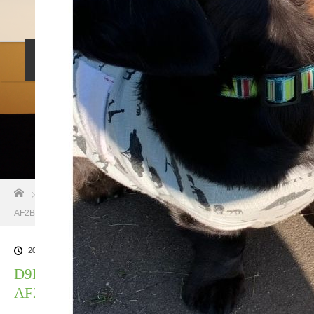
料金設定
プロフィル
しつけ相談
預託トレーニング
その他のご案内
お問い合わせ
ホーム
ブログ一覧
D9E56E5C-5A4E-4898-9F7F-
AF2B21658CF8
2022.05.30
D9E56E5C-5A4E-4898-9F7F-
AF2B21658CF8