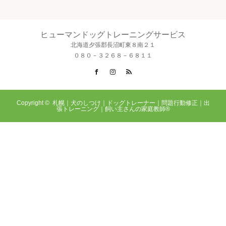
ヒューマンドッグトレーニングサービス
北海道夕張郡長沼町東８南２１
０８０－３２６８－６８１１
Facebook
Instagram
RSS
Copyright ©
札幌｜犬のしつけ｜ドッグトレーナー｜問題行動修正｜出
張トレーニング｜飼い主さんの家庭教師®️