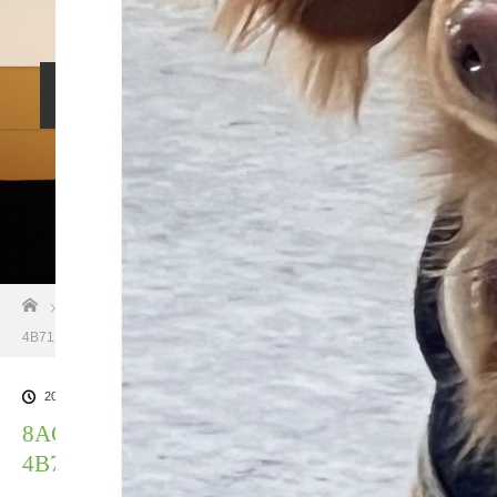
料金設定
プロフィル
しつけ相談
預託トレーニング
その他のご案内
お問い合わせ
ホーム
ブログ一覧
8AC78C97-81A7-4EE6-92FE-
4B71230AFEBF
2022.03.28
8AC78C97-81A7-4EE6-92FE-
4B71230AFEBF