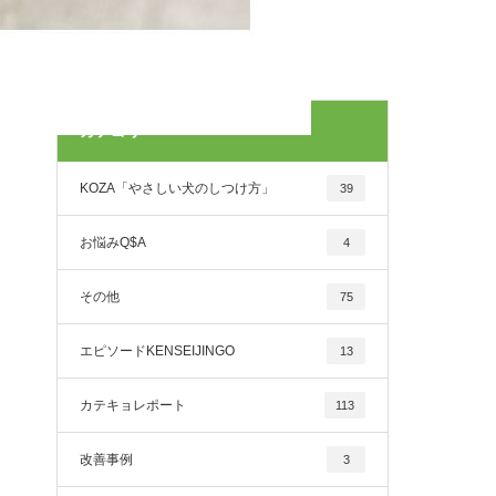
カテゴリー
KOZA「やさしい犬のしつけ方」
39
お悩みQ$A
4
その他
75
エピソードKENSEIJINGO
13
カテキョレポート
113
改善事例
3