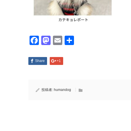
Facebook
Mastodon
Email
共
有
Share
+1
投稿者:
humandog