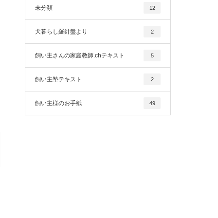
未分類
12
犬暮らし羅針盤より
2
飼い主さんの家庭教師.chテキスト
5
飼い主塾テキスト
2
飼い主様のお手紙
49