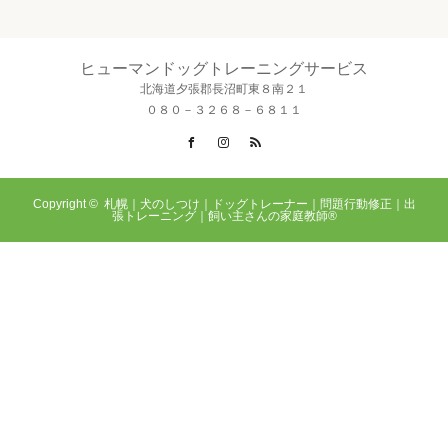
ヒューマンドッグトレーニングサービス
北海道夕張郡長沼町東８南２１
０８０－３２６８－６８１１
Facebook
Instagram
RSS
Copyright ©
札幌｜犬のしつけ｜ドッグトレーナー｜問題行動修正｜出
張トレーニング｜飼い主さんの家庭教師®️