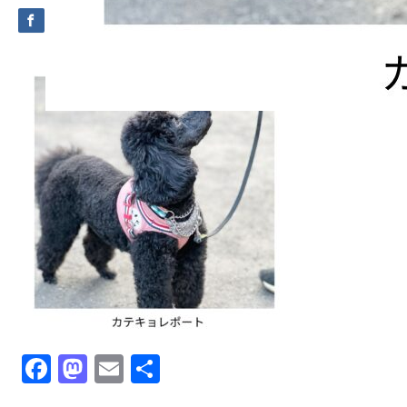
Facebook
Mastodon
Email
共
有