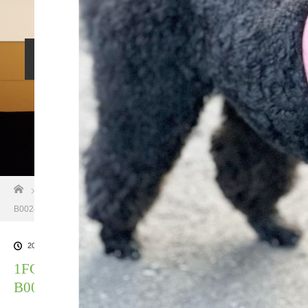
料金設定
プロフィル
しつけ相談
預託トレーニング
その他のご案内
お問い合わせ
ホーム
ブログ一覧
1FC385CE-671E-405C-94FD-
B0024A6C4819
2021.10.27
1FC385CE-671E-405C-94FD-
B0024A6C4819