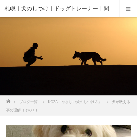
札幌｜犬のしつけ｜ドッグトレーナー｜問
題行動修正｜出張トレーニング｜飼い主さ
んの家庭教師®️
ホーム
ブログ一覧
KOZA「やさしい犬のしつけ方」
犬が吠える
事の理解（その１）