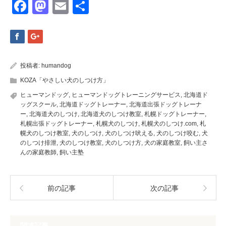
Facebook
Mastodon
Email
共
有
投稿者:
humandog
KOZA「やさしい犬のしつけ方」
ヒューマンドッグ
,
ヒューマンドッグトレーニングサービス
,
北海道ド
ッグスクール
,
北海道ドッグトレーナー
,
北海道出張ドッグトレーナ
ー
,
北海道犬のしつけ
,
北海道犬のしつけ教室
,
札幌ドッグトレーナー
,
札幌出張ドッグトレーナー
,
札幌犬のしつけ
,
札幌犬のしつけ.com
,
札
幌犬のしつけ教室
,
犬のしつけ
,
犬のしつけ吠える
,
犬のしつけ咬む
,
犬
のしつけ排泄
,
犬のしつけ教室
,
犬のしつけ方
,
犬の家庭教室
,
飼い主さ
んの家庭教師
,
飼い主塾
前の記事
次の記事
関連記事