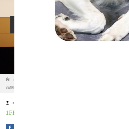
料金設定
プロフィル
しつけ相談
預託トレーニング
その他のご案内
お問い合わせ
ホーム
ブログ一覧
1FEE9E74-70F1-46D2-BAB2-
8E8605353D83
2021.09.19
1FEE9E74-70F1-46D2-BAB2-8E8605353D83