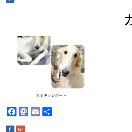
Facebook
Mastodon
Email
共
有