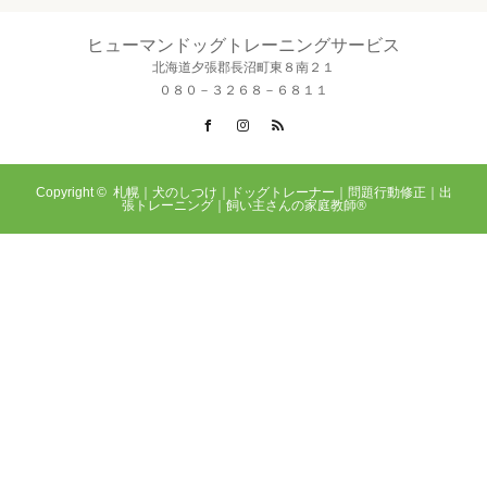
ヒューマンドッグトレーニングサービス
北海道夕張郡長沼町東８南２１
０８０－３２６８－６８１１
Facebook
Instagram
RSS
Copyright ©
札幌｜犬のしつけ｜ドッグトレーナー｜問題行動修正｜出
張トレーニング｜飼い主さんの家庭教師®️